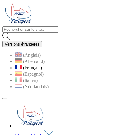
Visiter la page accueil du site de Rieux de Pelleport
Versions étrangères
(Anglais)
(Allemand)
(Français)
(Espagnol)
(Italien)
(Néerlandais)
MENU
PRINCIPAL
Visiter la page accueil du site de Rieux de Pell