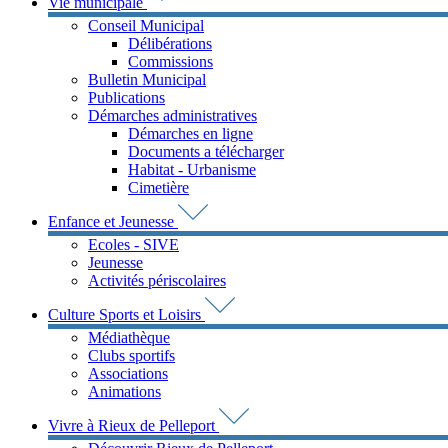
Vie municipale
Conseil Municipal
Délibérations
Commissions
Bulletin Municipal
Publications
Démarches administratives
Démarches en ligne
Documents a télécharger
Habitat - Urbanisme
Cimetière
Enfance et Jeunesse
Ecoles - SIVE
Jeunesse
Activités périscolaires
Culture Sports et Loisirs
Médiathèque
Clubs sportifs
Associations
Animations
Vivre à Rieux de Pelleport