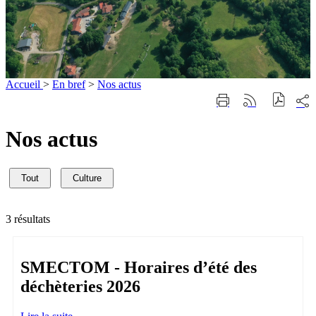
Accueil
>
En bref
>
Nos actus
Part
Imprimer
Générer
sur
cette
le
les
page
flux
Nos actus
rése
RSS
soci
Tout
Culture
3 résultats
SMECTOM - Horaires d’été des
déchèteries 2026