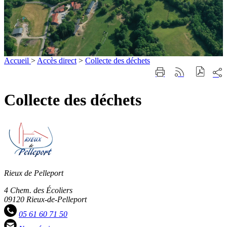
Accueil
>
Accès direct
>
Collecte des déchets
Part
Imprimer
Générer
sur
cette
le
les
page
flux
Collecte des déchets
rése
RSS
soci
Rieux de Pelleport
4 Chem. des Écoliers
09120 Rieux-de-Pelleport
05 61 60 71 50