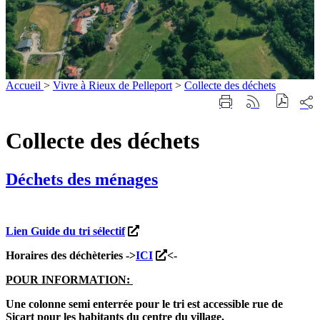
Accueil
>
Vivre à Rieux de Pelleport
>
Collecte des déchets
Part
Imprimer
Générer
sur
cette
le
les
page
flux
Collecte des déchets
rése
RSS
soci
Déchets des ménages
Lien Guide du tri sélectif
Horaires des déchèteries ->
ICI
<-
POUR INFORMATION:
Une colonne semi enterrée pour le tri est accessible rue de
Sicart pour les habitants du centre du village.